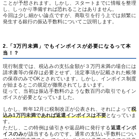
ことが予想されます。しかし、スタートまでに情報を整理
し、しっかり準備すれば恐れることはありません。
今回は少し細かい論点ですが、商取引を行う上では頻繁に
発生する銀行の振込手数料についてご説明します。
2.「3万円未満」でもインボイスが必要になるって本
当！？
現行制度では、税込みの支払金額が３万円未満の場合には
請求書等の保存は必要とせず、法定事項が記載された帳簿
の保存のみでOKとされています。しかし、インボイス制度
が始まるとこの規定が撤廃されてしまいます。
従って、当初は振込手数料のような数百円の取引でもイン
ボイスが必要となっていました。
しかし、昨年12月に税制改正が公表され、それによって
税
込み1万円未満であれば返還インボイスは不要
となっていま
す。
ただし、この特例は値引きや返品時に発行する
返還インボ
イスのみ
が該当するものです。通常の支払い手数料につい