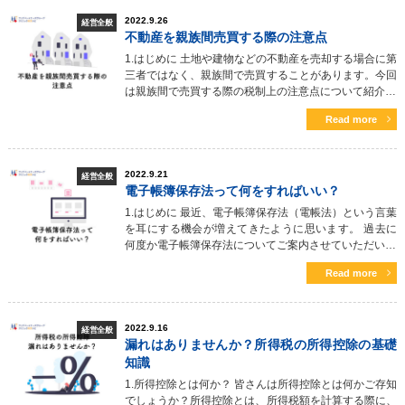
2022.9.26
経営全般
不動産を親族間売買する際の注意点
1.はじめに 土地や建物などの不動産を売却する場合に第
三者ではなく、親族間で売買することがあります。今回
は親族間で売買する際の税制上の注意点について紹介…
Read more
2022.9.21
経営全般
電子帳簿保存法って何をすればいい？
1.はじめに 最近、電子帳簿保存法（電帳法）という言葉
を耳にする機会が増えてきたように思います。 過去に
何度か電子帳簿保存法についてご案内させていただい…
Read more
2022.9.16
経営全般
漏れはありませんか？所得税の所得控除の基礎
知識
1.所得控除とは何か？ 皆さんは所得控除とは何かご存知
でしょうか？所得控除とは、所得税額を計算する際に、