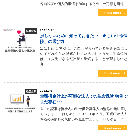
各納税者の個人的事情を加味するために一定額を所得…
Read more
2022.9.12
経営全般
損しないために知っておきたい「正しい生命保
険」の選び方
1. はじめに 皆様は、ご自分が入っている生命保険につ
いてどれくらい理解されているでしょうか。生命保険
は、加入後できるだけ長く継続することが望ましいと
良…
Read more
2022.9.8
経営全般
全額損金計上が可能な法人での生命保険 特例で
まだ存在･･･
※この記事は弊社内の生命保険募集人の監修の元執筆し
ています。 1.はじめに ２０１９年２月、国税庁が法人
保険の保険料の取扱いを見直すという、いわゆる「バ…
Read more