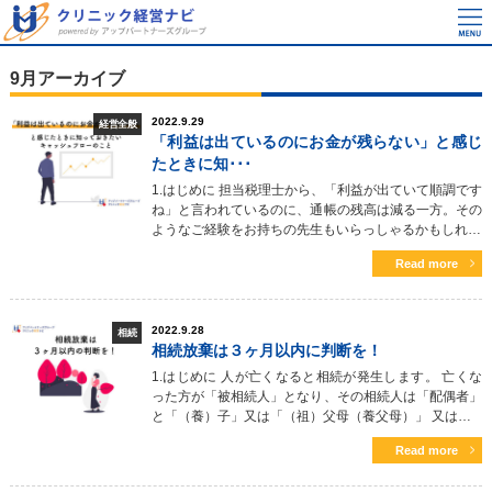
9月アーカイブ
2022.9.29
経営全般
「利益は出ているのにお金が残らない」と感じ
たときに知･･･
1.はじめに 担当税理士から、「利益が出ていて順調です
ね」と言われているのに、通帳の残高は減る一方。その
ようなご経験をお持ちの先生もいらっしゃるかもしれ…
Read more
2022.9.28
相続
相続放棄は３ヶ月以内に判断を！
1.はじめに 人が亡くなると相続が発生します。 亡くな
った方が「被相続人」となり、その相続人は「配偶者」
と「（養）子」又は「（祖）父母（養父母）」 又は…
Read more