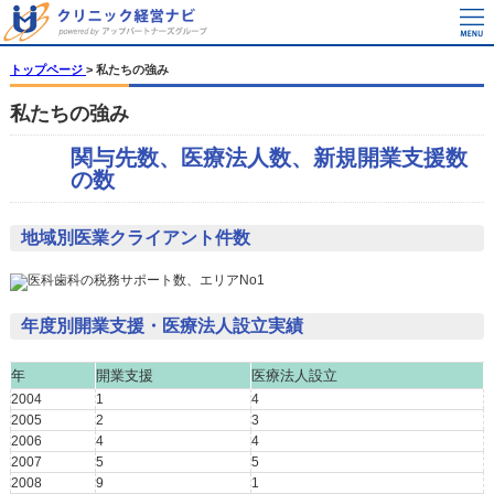
トップページ
>
私たちの強み
私たちの強み
関与先数、医療法人数、新規開業支援数
の数
地域別医業クライアント件数
年度別開業支援・医療法人設立実績
年
開業支援
医療法人設立
2004
1
4
2005
2
3
2006
4
4
2007
5
5
2008
9
1