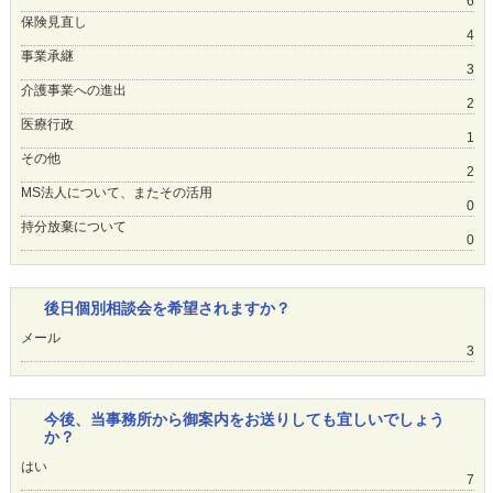
6
保険見直し
4
事業承継
3
介護事業への進出
2
医療行政
1
その他
2
MS法人について、またその活用
0
持分放棄について
0
後日個別相談会を希望されますか？
メール
3
今後、当事務所から御案内をお送りしても宜しいでしょう
か？
はい
7