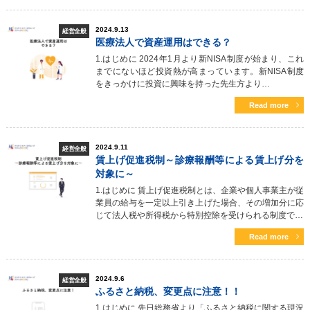
2024.9.13
経営全般
医療法人で資産運用はできる？
1.はじめに 2024年1月より新NISA制度が始まり、これ
までにないほど投資熱が高まっています。新NISA制度
をきっかけに投資に興味を持った先生方より…
Read more
2024.9.11
経営全般
賃上げ促進税制～診療報酬等による賃上げ分を
対象に～
1.はじめに 賃上げ促進税制とは、企業や個人事業主が従
業員の給与を一定以上引き上げた場合、その増加分に応
じて法人税や所得税から特別控除を受けられる制度で…
Read more
2024.9.6
経営全般
ふるさと納税、変更点に注意！！
1.はじめに 先日総務省より「ふるさと納税に関する現況