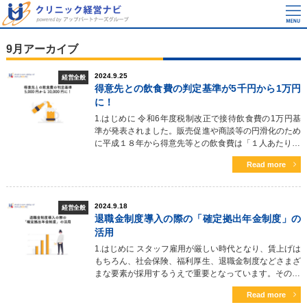
9月アーカイブ
2024.9.25
経営全般
得意先との飲食費の判定基準が5千円から1万円
に！
1.はじめに 令和6年度税制改正で接待飲食費の1万円基
準が発表されました。販売促進や商談等の円滑化のため
に平成１８年から得意先等との飲食費は「１人あたり…
Read more
2024.9.18
経営全般
退職金制度導入の際の「確定拠出年金制度」の
活用
1.はじめに スタッフ雇用が厳しい時代となり、賃上げは
もちろん、社会保険、福利厚生、退職金制度などさまざ
まな要素が採用するうえで重要となっています。その…
Read more