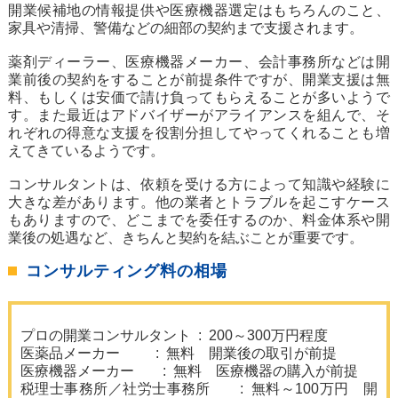
開業候補地の情報提供や医療機器選定はもちろんのこと、
家具や清掃、警備などの細部の契約まで支援されます。
薬剤ディーラー、医療機器メーカー、会計事務所などは開
業前後の契約をすることが前提条件ですが、開業支援は無
料、もしくは安価で請け負ってもらえることが多いようで
す。また最近はアドバイザーがアライアンスを組んで、そ
れぞれの得意な支援を役割分担してやってくれることも増
えてきているようです。
コンサルタントは、依頼を受ける方によって知識や経験に
大きな差があります。他の業者とトラブルを起こすケース
もありますので、どこまでを委任するのか、料金体系や開
業後の処遇など、きちんと契約を結ぶことが重要です。
コンサルティング料の相場
プロの開業コンサルタント : 200～300万円程度
医薬品メーカー : 無料 開業後の取引が前提
医療機器メーカー : 無料 医療機器の購入が前提
税理士事務所／社労士事務所 : 無料～100万円 開