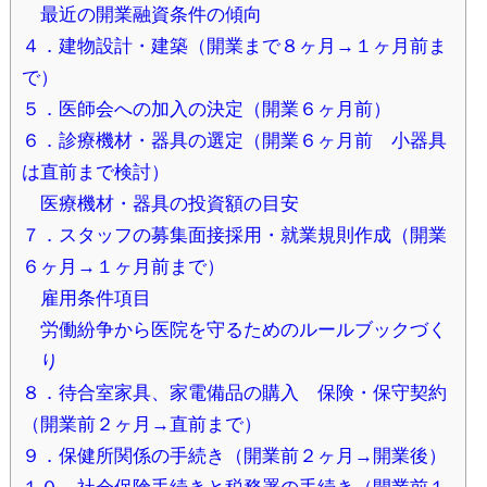
最近の開業融資条件の傾向
４．建物設計・建築（開業まで８ヶ月→１ヶ月前ま
で）
５．医師会への加入の決定（開業６ヶ月前）
６．診療機材・器具の選定（開業６ヶ月前 小器具
は直前まで検討）
医療機材・器具の投資額の目安
７．スタッフの募集面接採用・就業規則作成（開業
６ヶ月→１ヶ月前まで）
雇用条件項目
労働紛争から医院を守るためのルールブックづく
り
８．待合室家具、家電備品の購入 保険・保守契約
（開業前２ヶ月→直前まで）
９．保健所関係の手続き（開業前２ヶ月→開業後）