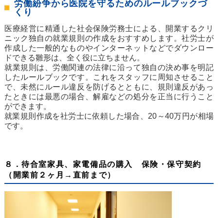
労働紛争から医院を守るためのルールブックづ
くり
医療経営に精通した社会保険労務士による、開業するクリ
ニック独自の就業規則の作成をおすすめします。社労士が
作成した一般的なものやインターネットなどでダウンロー
ドできる雛形は、全く役に立ちません。
就業規則は、労働関連の法律に沿って独自の決め事を明記
したルールブックです。これをスタッフに周知させること
で、未然にルール違反を防げるとともに、規則違反があっ
たときには最悪の場合、解雇などの処分を正当に行うこと
ができます。
就業規則作成を社労士に依頼した場合、20～40万円が相場
です。
８．待合室家具、家電備品の購入 保険・保守契約
（開業前２ヶ月→直前まで）