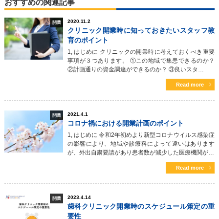
おすすめの関連記事
2020.11.2
開業
クリニック開業時に知っておきたいスタッフ教
育のポイント
1, はじめに クリニックの開業時に考えておくべき重要
事項が３つあります。 ①この地域で集患できるのか？
②計画通りの資金調達ができるのか？ ③良いスタ…
Read more
2021.4.1
開業
コロナ禍における開業計画のポイント
1, はじめに 令和2年初めより新型コロナウイルス感染症
の影響により、地域や診療科によって違いはあります
が、外出自粛要請があり患者数が減少した医療機関が…
Read more
2023.4.14
開業
歯科クリニック開業時のスケジュール策定の重
要性