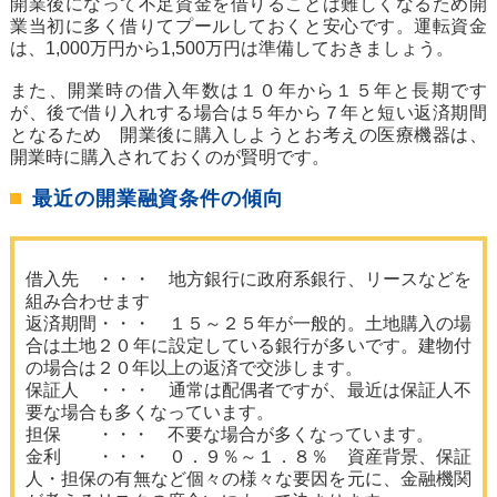
開業後になって不足資金を借りることは難しくなるため開
業当初に多く借りてプールしておくと安心です。運転資金
は、1,000万円から1,500万円は準備しておきましょう。
また、開業時の借入年数は１０年から１５年と長期です
が、後で借り入れする場合は５年から７年と短い返済期間
となるため 開業後に購入しようとお考えの医療機器は、
開業時に購入されておくのが賢明です。
最近の開業融資条件の傾向
借入先 ・・・ 地方銀行に政府系銀行、リースなどを
組み合わせます
返済期間・・・ １５～２５年が一般的。土地購入の場
合は土地２０年に設定している銀行が多いです。建物付
の場合は２０年以上の返済で交渉します。
保証人 ・・・ 通常は配偶者ですが、最近は保証人不
要な場合も多くなっています。
担保 ・・・ 不要な場合が多くなっています。
金利 ・・・ ０．９％～１．８％ 資産背景、保証
人・担保の有無など個々の様々な要因を元に、金融機関