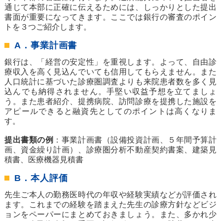
通じて本部に正確に伝えるためには、しっかりとした提出
書面が重要になってきます。ここでは銀行の審査のポイン
トを３つご紹介します。
A．事業計画書
銀行は、「経営の安定性」を重視します。よって、自由診
療収入を高く見込んでいても信用してもらえません。また
人口統計に基づいた診療圏調査よりも来院患者数を多く見
込んでも納得されません。手堅い収益予想を立てましょ
う。また患者紹介、提携病院、訪問診療を提携した施設を
アピールできると融資先としてのポイントは高くなりま
す。
提出書類の例
：事業計画書（設備投資計画、５年間予算計
画、資金繰り計画）、診療圏分析不動産契約書案、建築見
積書、医療機器見積書
B．本人評価
先生ご本人の勤務医時代の年収や経験実績などが評価され
ます。これまでの経験を踏まえた先生の診療方針などビジ
ョンをペーパーにまとめておきましょう。また、多かれ少