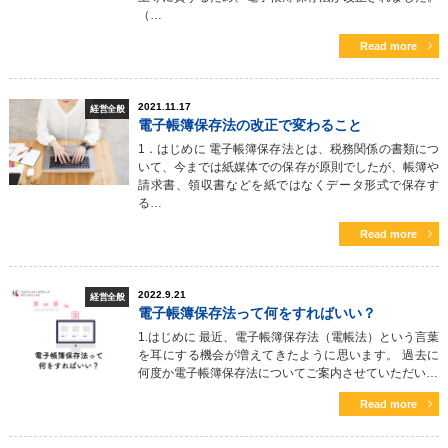
（…
Read more
2021.11.17
経営全般
電子帳簿保存法の改正で変わること
1．はじめに 電子帳簿保存法とは、税務関係の書類につ
いて、今までは紙媒体での保存が原則でしたが、帳簿や
請求書、領収書などを紙ではなくデータ形式で保存す
る…
Read more
2022.9.21
経営全般
電子帳簿保存法って何をすればいい？
1.はじめに 最近、電子帳簿保存法（電帳法）という言葉
を耳にする機会が増えてきたように思います。 過去に
何度か電子帳簿保存法についてご案内させていただい…
Read more