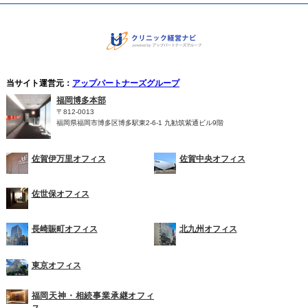
当サイト運営元：
アップパートナーズグループ
福岡博多本部
〒812-0013
福岡県福岡市博多区博多駅東2-6-1 九勧筑紫通ビル9階
佐賀伊万里オフィス
佐賀中央オフィス
佐世保オフィス
長崎賑町オフィス
北九州オフィス
東京オフィス
福岡天神・相続事業承継オフィ
ス