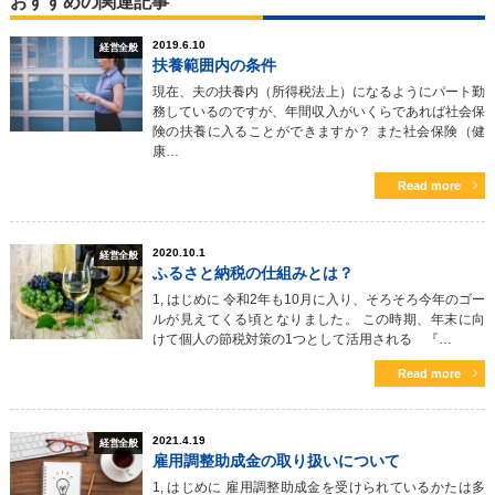
おすすめの関連記事
2019.6.10
経営全般
扶養範囲内の条件
現在、夫の扶養内（所得税法上）になるようにパート勤
務しているのですが、年間収入がいくらであれば社会保
険の扶養に入ることができますか？ また社会保険（健
康…
Read more
2020.10.1
経営全般
ふるさと納税の仕組みとは？
1, はじめに 令和2年も10月に入り、そろそろ今年のゴー
ルが見えてくる頃となりました。 この時期、年末に向
けて個人の節税対策の1つとして活用される 『…
Read more
2021.4.19
経営全般
雇用調整助成金の取り扱いについて
1, はじめに 雇用調整助成金を受けられているかたは多