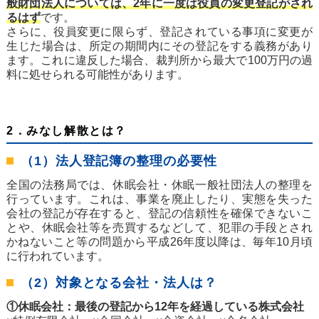
般財団法人については、2年に一度は役員の変更登記がされ
るはず
です。
さらに、役員変更に限らず、登記されている事項に変更が
生じた場合は、所定の期間内にその登記をする義務があり
ます。これに違反した場合、裁判所から最大で100万円の過
料に処せられる可能性があります。
2．みなし解散とは？
（1）法人登記簿の整理の必要性
全国の法務局では、休眠会社・休眠一般社団法人の整理を
行っています。これは、事業を廃止したり、実態を失った
会社の登記が存在すると、登記の信頼性を確保できないこ
とや、休眠会社等を売買するなどして、犯罪の手段とされ
かねないこと等の問題から平成26年度以降は、毎年10月頃
に行われています。
（2）対象となる会社・法人は？
①休眠会社：最後の登記から12年を経過している株式会社