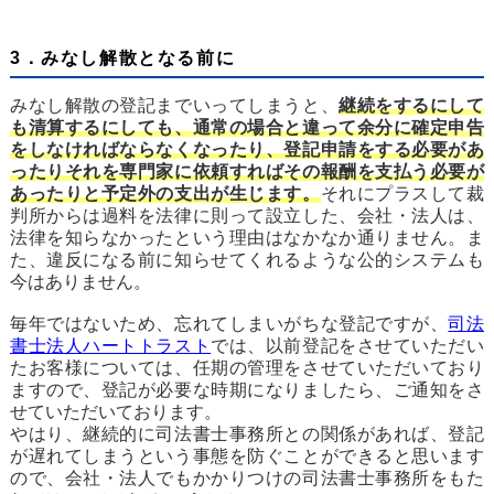
3．みなし解散となる前に
みなし解散の登記までいってしまうと、
継続をするにして
も清算するにしても、通常の場合と違って余分に確定申告
をしなければならなくなったり、登記申請をする必要があ
ったりそれを専門家に依頼すればその報酬を支払う必要が
あったりと予定外の支出が生じます。
それにプラスして裁
判所からは過料を法律に則って設立した、会社・法人は、
法律を知らなかったという理由はなかなか通りません。ま
た、違反になる前に知らせてくれるような公的システムも
今はありません。
毎年ではないため、忘れてしまいがちな登記ですが、
司法
書士法人ハートトラスト
では、以前登記をさせていただい
たお客様については、任期の管理をさせていただいており
ますので、登記が必要な時期になりましたら、ご通知をさ
せていただいております。
やはり、継続的に司法書士事務所との関係があれば、登記
が遅れてしまうという事態を防ぐことができると思います
ので、会社・法人でもかかりつけの司法書士事務所をもた