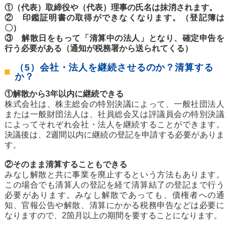
①（代表）取締役や（代表）理事の氏名は抹消されます。
② 印鑑証明書の取得ができなくなります。（登記簿は
〇）
③ 解散日をもって「清算中の法人」となり、確定申告を
行う必要がある（通知が税務署から送られてくる）
（5）会社・法人を継続させるのか？清算する
か？
①解散から3年以内に継続できる
株式会社は、株主総会の特別決議によって、一般社団法人
または一般財団法人は、社員総会又は評議員会の特別決議
によってそれぞれ会社・法人を継続することができます。
決議後は、2週間以内に継続の登記を申請する必要がありま
す。
②そのまま清算することもできる
みなし解散と共に事業を廃止するという方法もあります。
この場合でも清算人の登記を経て清算結了の登記まで行う
必要があります。みなし解散であっても、債権者への通
知、官報公告や解散、清算にかかる税務申告などは必要に
なりますので、2箇月以上の期間を要することになります。