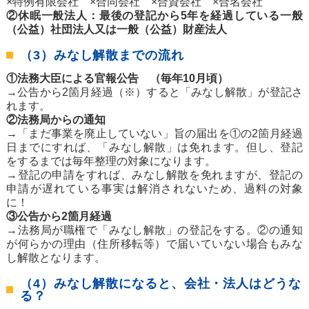
×特例有限会社 ×合同会社 ×合資会社 ×合名会社
②休眠一般法人：最後の登記から5年を経過している一般
（公益）社団法人又は一般（公益）財産法人
（3）みなし解散までの流れ
①法務大臣による官報公告 （毎年10月頃）
→公告から2箇月経過（※）すると「みなし解散」が登記さ
れます。
②法務局からの通知
→「まだ事業を廃止していない」旨の届出を①の2箇月経過
日までにすれば、「みなし解散」は免れます。但し、登記
をするまでは毎年整理の対象になります。
→登記の申請をすれば、みなし解散を免れますが、登記の
申請が遅れている事実は解消されないため、過料の対象
に！
③公告から2箇月経過
→法務局が職権で「みなし解散」の登記をする。②の通知
が何らかの理由（住所移転等）で届いていない場合もみな
し解散となります。
（4）みなし解散になると、会社・法人はどうな
る？