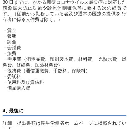
30 日までに、かかる新型コロナウイルス感染症に対応した
感染拡大防止対策や診療体制確保等に要する次の経費で
す。（従前から勤務している者及び通常の医療の提供を 行
う者に係る人件費は除く。）
・賃金
・報酬
・謝金
・会議費
・旅費
・需用費（消耗品費、印刷製本費、材料費、 光熱水費、燃
料費、修繕料、医薬材料費）
・役務費（通信運搬費、手数料、保険料）
・委託料
・使用料及び賃借料
・備品購入費
4, 最後に
詳細、提出書類は厚生労働省ホームページに掲載されてい
ます。