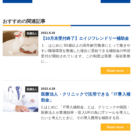
おすすめの関連記事
2021.8.26
医療法人
【10月末受付終了】エイジフレンドリー補助金
１．はじめに 60歳以上の高年齢労働者にとって働きや
すい職場環境を整備した場合に受給できる補助金の申請
受付が開始されています。この制度は医療・福祉業務
に…
Read more
2022.4.28
医療法人
医療法人・クリニックで活用できる「IT導入補
助金」
1.はじめに 「IT導入補助金」とは、クリニックや病院・
医療法人が業務効率・収入UPの為にITツールを導入し
たいと考えたときに、その導入費用を補助する目…
Read more