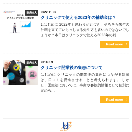
2022.11.30
医療法人
クリニックで使える2023年の補助金は？
1.はじめに 2022年も終わりが近づき、そろそろ来年の
計画を立てていらっしゃる先生方も多いのではないでし
ょうか？本日はクリニックで使える2023年の補…
Read more
2016.8.9
医療法人
クリニック開業後の集患について
はじめに クリニックの開業後の集患につながる対策
は、口コミを促進させることと考えられます。 しか
し、医療法においては、事実や客観的情報として個別に
定めら…
Read more