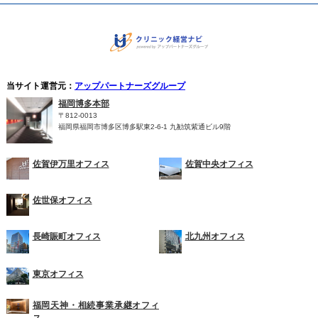
当サイト運営元：
アップパートナーズグループ
福岡博多本部
〒812-0013
福岡県福岡市博多区博多駅東2-6-1 九勧筑紫通ビル9階
佐賀伊万里オフィス
佐賀中央オフィス
佐世保オフィス
長崎賑町オフィス
北九州オフィス
東京オフィス
福岡天神・相続事業承継オフィ
ス