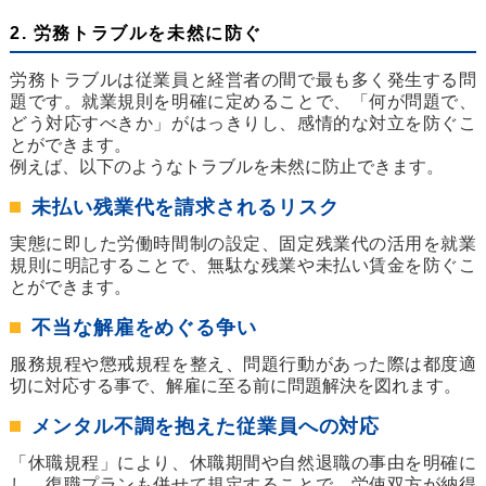
2. 労務トラブルを未然に防ぐ
労務トラブルは従業員と経営者の間で最も多く発生する問
題です。就業規則を明確に定めることで、「何が問題で、
どう対応すべきか」がはっきりし、感情的な対立を防ぐこ
とができます。
例えば、以下のようなトラブルを未然に防止できます。
未払い残業代を請求されるリスク
実態に即した労働時間制の設定、固定残業代の活用を就業
規則に明記することで、無駄な残業や未払い賃金を防ぐこ
とができます。
不当な解雇をめぐる争い
服務規程や懲戒規程を整え、問題行動があった際は都度適
切に対応する事で、解雇に至る前に問題解決を図れます。
メンタル不調を抱えた従業員への対応
「休職規程」により、休職期間や自然退職の事由を明確に
し、復職プランも併せて規定することで、労使双方が納得