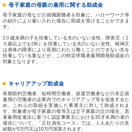
母子家庭の母親の雇用に関する助成金
母子家庭の母などの就職困難者を対象に、ハローワーク等
の紹介により雇い入れた場合に助成を受けることができま
す。
2０歳未満の子を扶養している夫のいない女性、障害児（２
０歳以上でもOK）を扶養している夫のいない女性、精神又
は身体の障害により長期にわたり働くことのできない夫を
扶養している妻などが、この特定求職者雇用開発助成金の
対象となります。
キャリアアップ助成金
有期契約労働者、短時間労働者、派遣労働者などの非正規
雇用の労働者の企業内でのキャリアアップ等を促進するた
め、これらの取組を実施した事業主に対して助成されま
す。対象者が母子家庭の母等又は父子家庭の父の場合、若
者雇用促進法に基づく認定事業主における35才未満の者の
場合について、「正社員化コース」では、１人あたりの支
給額が5万円又は10万円加算されます。