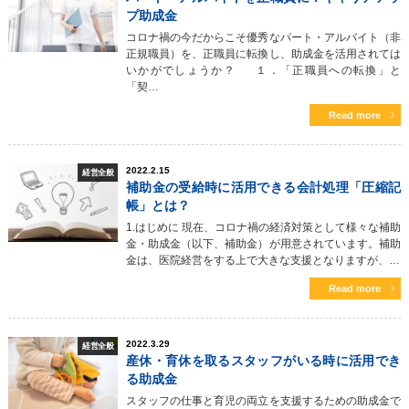
プ助成金
コロナ禍の今だからこそ優秀なパート・アルバイト（非
正規職員）を、正職員に転換し、助成金を活用されては
いかがでしょうか？ １．「正職員への転換」と
「契…
Read more
2022.2.15
経営全般
補助金の受給時に活用できる会計処理「圧縮記
帳」とは？
1.はじめに 現在、コロナ禍の経済対策として様々な補助
金・助成金（以下、補助金）が用意されています。補助
金は、医院経営をする上で大きな支援となりますが、…
Read more
2022.3.29
経営全般
産休・育休を取るスタッフがいる時に活用でき
る助成金
スタッフの仕事と育児の両立を支援するための助成金で