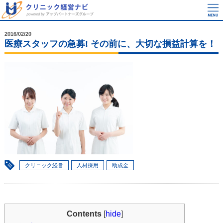
2016/02/20
医療スタッフの急募! その前に、大切な損益計算を！
クリニック経営
人材採用
助成金
Contents
[
hide
]