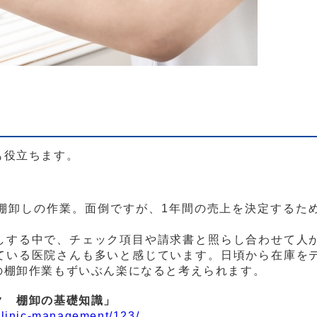
も役立ちます。
棚卸しの作業。面倒ですが、1年間の売上を決定するた
しする中で、チェック項目や請求書と照らし合わせて人
ている医院さんも多いと感じています。日頃から在庫を
の棚卸作業もずいぶん楽になると考えられます。
ク 棚卸の基礎知識」
/clinic-management/123/