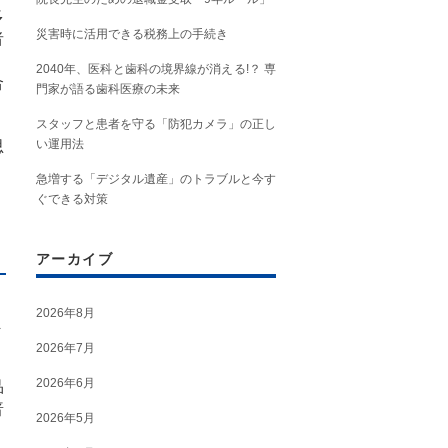
多
災害時に活用できる税務上の手続き
者
2040年、医科と歯科の境界線が消える!？ 専
合
門家が語る歯科医療の未来
スタッフと患者を守る「防犯カメラ」の正し
い運用法
思
急増する「デジタル遺産」のトラブルと今す
ぐできる対策
アーカイブ
2026年8月
ま
2026年7月
2026年6月
品
普
2026年5月