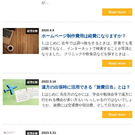
が…
Read more
2020.9.9
経営全般
ホームページ制作費用は経費になりますか？
1, はじめに 近年では調べ物をするときは、辞書でも電
話帳でもなく、インターネットで検索することが常識と
なりました。 クリニックや飲食店などを探すときは…
Read more
2022.5.16
経営全般
遠方の出張時に活用できる「旅費日当」とは？
1.はじめに 先生方のなかには、学会や勉強会等で遠方に
行かれる機会が多い方もいらっしゃるのではないでしょ
うか。 旅費には交通費や宿泊費、そして日当があり…
Read more
2023.5.31
経営全般