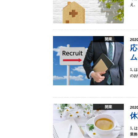
え、
開業
2020
応
ム
1,
のお
開業
2020
休
1,
業務