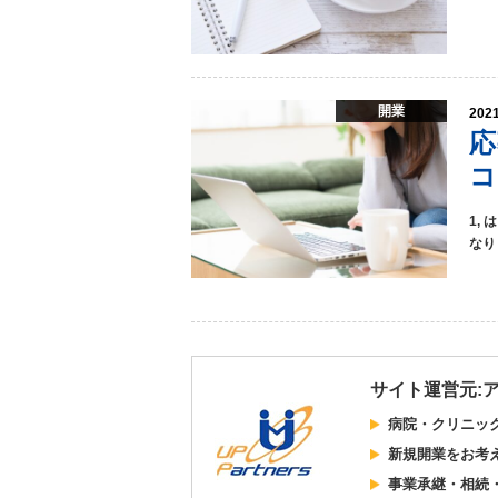
開業
2021
応
コ
1,
なりま
サイト運営元:
病院・クリニッ
新規開業をお考
事業承継・相続