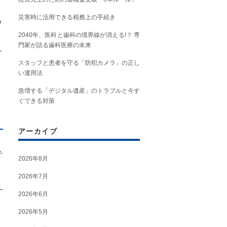
災害時に活用できる税務上の手続き
る
2040年、医科と歯科の境界線が消える!？ 専
門家が語る歯科医療の未来
す
スタッフと患者を守る「防犯カメラ」の正し
い運用法
。
急増する「デジタル遺産」のトラブルと今す
ぐできる対策
アーカイブ
で
2026年8月
2026年7月
さ
2026年6月
2026年5月