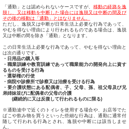
「通勤」とは認められないケースですが、
移動の経路を逸
脱し、又は移動を中断した場合には逸脱又は中断の間及び
その後の移動は「通勤」とはなりません。
ただし、逸脱又は中断が日常生活上必要な行為であって、
やむを得ない理由により行われるものである場合は、逸脱
又は中断の間を除き「通勤」となります。
この日常生活上必要な行為であって、やむを得ない理由と
は次の通りです。
・日用品の購入等
・職業訓練や教育訓練であって職業能力の開発向上に資す
るものを受ける行為
・選挙権の行使
・病院や診療所で診察又は治療を受ける行為
・要介護状態にある配偶者、子、父母、孫、祖父母及び兄
弟姉妹並びに配偶者の父母の介護
(継続的に又は反復して行われるものに限る)
※通勤途中で近くのトイレを使用する場合や、お店等でた
ばこや飲み物を買うといった些細な行為は、通勤に通常付
随して行われる行為とされ、逸脱や中断には該当しませ
ん。